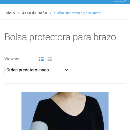
o
g
Inicio
/
Área de Baño
/
Bolsa protectora para brazo
g
l
e
Bolsa protectora para brazo
n
a
v
View as:
i
g
a
t
i
o
n