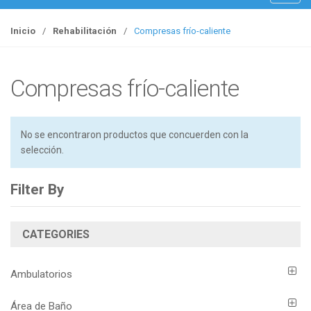
o
g
Inicio
/
Rehabilitación
/
Compresas frío-caliente
g
l
e
Compresas frío-caliente
n
a
v
No se encontraron productos que concuerden con la
i
selección.
g
a
Filter By
t
i
o
CATEGORIES
n
Ambulatorios
Área de Baño