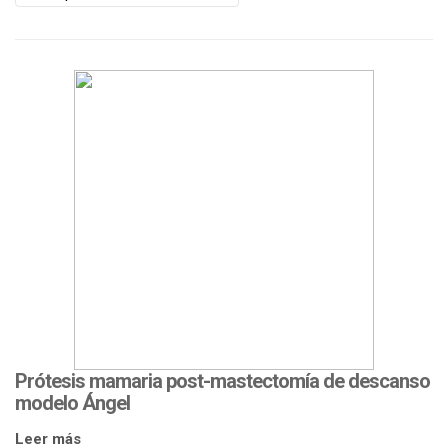
a
t
i
o
n
Prótesis mamaria post-mastectomía de descanso
modelo Ángel
Leer más