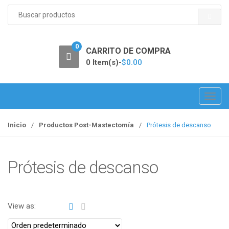
S
e
a
r
0
c
CARRITO DE COMPRA
h
0 Item(s)-
$
0.00
f
o
r
T
:
o
g
Inicio
/
Productos Post-Mastectomía
/
Prótesis de descanso
g
l
e
Prótesis de descanso
n
a
v
View as:
i
g