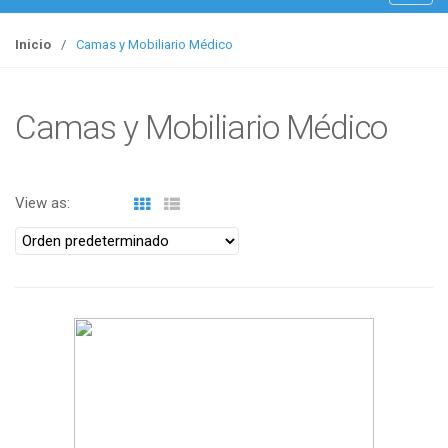
o
g
Inicio
/
Camas y Mobiliario Médico
g
l
e
Camas y Mobiliario Médico
n
a
v
View as:
i
g
a
t
i
o
n