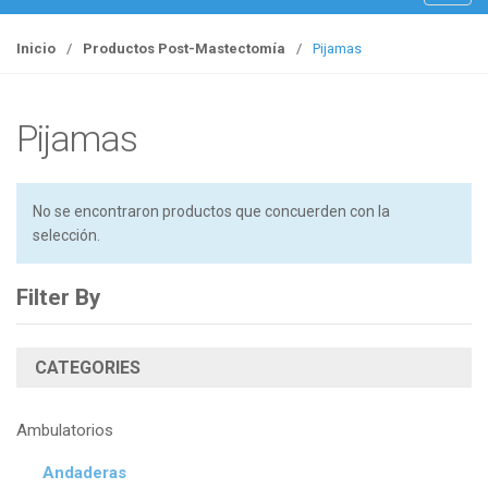
o
g
Inicio
/
Productos Post-Mastectomía
/
Pijamas
g
l
e
Pijamas
n
a
v
No se encontraron productos que concuerden con la
i
selección.
g
a
Filter By
t
i
o
CATEGORIES
n
Ambulatorios
Andaderas