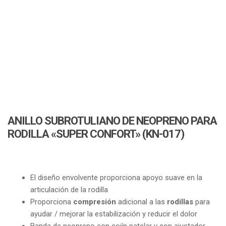
a
t
i
o
n
ANILLO SUBROTULIANO DE NEOPRENO PARA
RODILLA «SUPER CONFORT» (KN-017)
El diseño envolvente proporciona apoyo suave en la
articulación de la rodilla
Proporciona
compresión
adicional a las
rodillas
para
ayudar / mejorar la estabilización y reducir el dolor