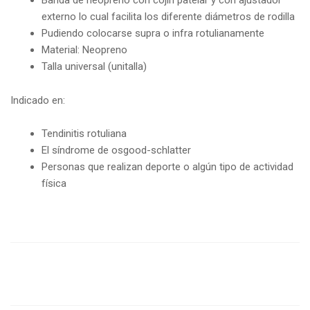
Banda de neopreno con cojín patelar y con ajustador
externo lo cual facilita los diferente diámetros de rodilla
Pudiendo colocarse supra o infra rotulianamente
Material: Neopreno
Talla universal (unitalla)
Indicado en:
Tendinitis rotuliana
El síndrome de osgood-schlatter
Personas que realizan deporte o algún tipo de actividad
física