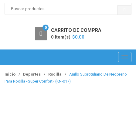
S
e
a
r
0
c
CARRITO DE COMPRA
h
0 Item(s)-
$
0.00
f
o
r
T
:
o
g
Inicio
/
Deportes
/
Rodilla
/
Anillo Subrotuliano De Neopreno
g
Para Rodilla «Super Confort» (KN-017)
l
e
n
a
v
i
g