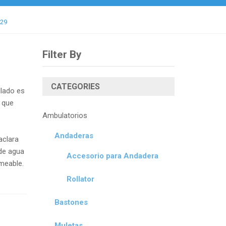
529
Filter By
CATEGORIES
llado es
 que
Ambulatorios
Andaderas
aclara
 de agua
Accesorio para Andadera
rmeable.
Rollator
Bastones
Muletas