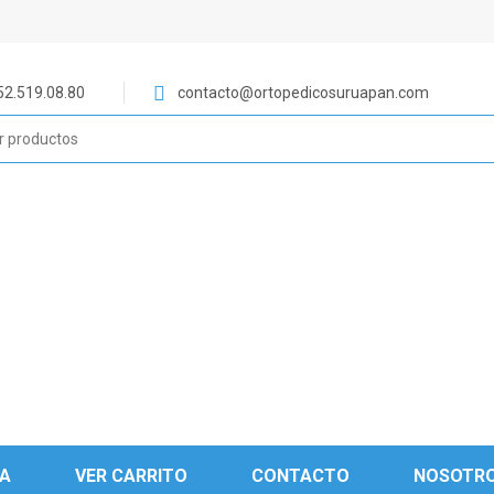
52.519.08.80
contacto@ortopedicosuruapan.com
DA
VER CARRITO
CONTACTO
NOSOTR