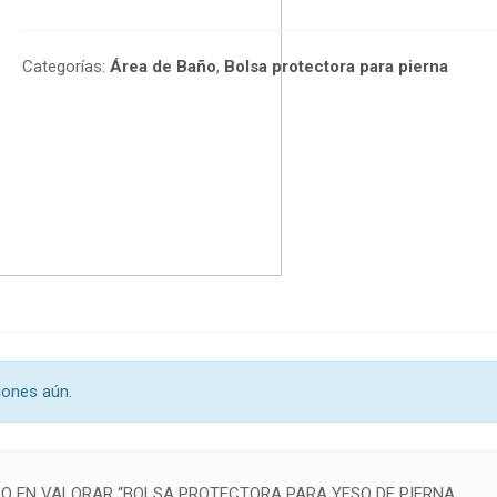
Categorías:
Área de Baño
,
Bolsa protectora para pierna
iones aún.
RO EN VALORAR “BOLSA PROTECTORA PARA YESO DE PIERNA