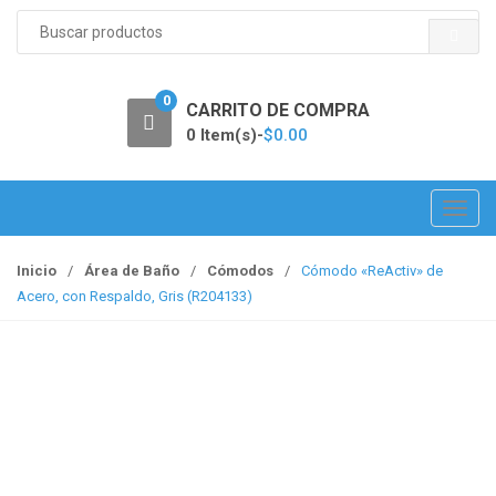
S
e
a
r
0
c
CARRITO DE COMPRA
h
0 Item(s)-
$
0.00
f
o
r
T
:
o
g
Inicio
/
Área de Baño
/
Cómodos
/
Cómodo «ReActiv» de
g
Acero, con Respaldo, Gris (R204133)
l
e
n
a
v
i
g