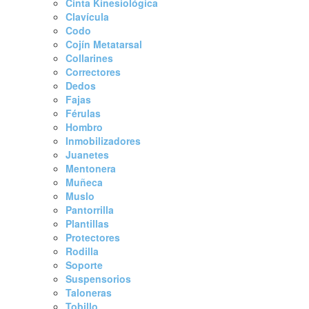
Cinta Kinesiológica
Clavícula
Codo
Cojín Metatarsal
Collarines
Correctores
Dedos
Fajas
Férulas
Hombro
Inmobilizadores
Juanetes
Mentonera
Muñeca
Muslo
Pantorrilla
Plantillas
Protectores
Rodilla
Soporte
Suspensorios
Taloneras
Tobillo