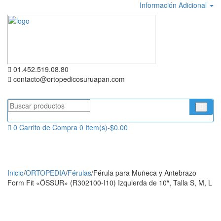
Skip
Skip
Información Adicional
to
to
navigation
content
01.452.519.08.80
contacto@ortopedicosuruapan.com
Search
for:
0
Carrito de Compra
0 Item(s)-
$
0.00
Toggl
naviga
Inicio
/
ORTOPEDIA
/
Férulas
/
Férula para Muñeca y Antebrazo
Form Fit «ÖSSUR» (R302100-I10) Izquierda de 10″, Talla S, M, L