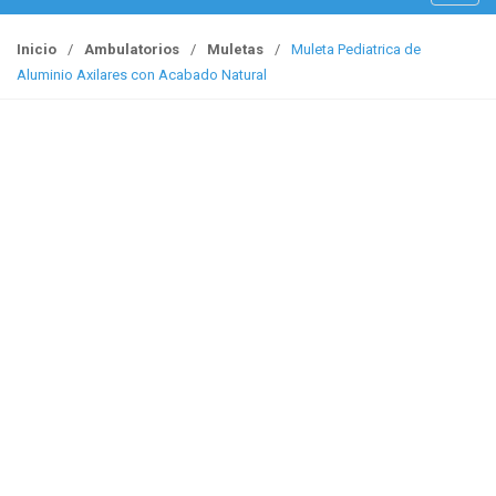
o
g
Inicio
/
Ambulatorios
/
Muletas
/
Muleta Pediatrica de
g
Aluminio Axilares con Acabado Natural
l
e
n
a
v
i
g
a
t
i
o
n